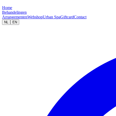
Home
Behandelingen
Arrangementen
Webshop
Urban Spa
Giftcard
Contact
NL
EN