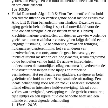
gebrek aan energie en een huid die behoefte heeft aan vitaliteit
en stralende frisheid.
1u
€ 109,95
Facial Diamonds Algae Lift & Firm Treatment
Geef uw huid
een directe liftende en verstevigende boost met de exclusieve
Algo Lift & Firm behandeling van Thalion. Deze luxe anti-
aging gezichtsbehandeling is speciaal ontwikkeld voor de
huid die aan stevigheid en elasticiteit verliest. Dankzij
krachtige mariene werkstoffen uit algen en zeewier worden de
gezichtscontouren zichtbaar verstevigd en krijgt de huid een
jeugdige uitstraling. De behandeling omvat een reiniging,
huidanalyse, dieptereiniging, het verwijderen van
onzuiverheden, een ontspannende gezichtsmassage, een
intensief liftend masker en een hoogwaardig serum afgestemd
op de behoeften van de huid. De actieve ingrediënten
ondersteunen de natuurlijke collageenaanmaak, verbeteren de
huidstructuur en helpen fijne lijntjes en rimpels te
verminderen. Het resultaat is een gladdere, stevigere en beter
gedefinieerde huid met een frisse, stralende uitstraling. Een
ideale behandeling voor wie op zoek is naar een zichtbaar
liftend effect en intensieve huidversteviging. Ideaal voor:
verlies van stevigheid, verslapping van de gezichtscontouren,
fijne lijntjes en een rijpere huid die behoefte heeft aan een
liftende en verstevigende behandeling
1u 15m
€ 124,95