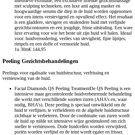
intensieve exfoliatie, een exclusieve liftende gezichtsmassage
met sculpting technieken, een luxe anti aging masker en
hoogwaardige serums die diep in de huid worden opgenomen
voor een intens verstevigend en opvullend effect. Het resultaat
is een gladdere, stevigere en stralendere huid met verfijnde
gezichtscontouren en een jeugdige, frisse uitstraling. Een ware
luxe ervaring voor wie het beste uit zijn huid wil halen. Ideaal
voor: huidveroudering, verlies van stevigheid, fijne lijntjes,
rimpels en een doffe of vermoeide huid.
1u 30m
€ 144,95
Peeling Gezichtsbehandelingen
Peelings voor egalisatie van huidstructuur, verfrissing en
vernieuwing van de huid.
Facial Diamonds QS Peeling Treatment
De QS Peeling is een
intensieve maar gecontroleerde huidverbeterende behandeling
die werkt met verschillende soorten zuren (AHA’s en, waar
nodig, BHA’s). Deze peeling is speciaal ontwikkeld om de
huid te verfijnen, te verhelderen en de algehele huidstructuur
zichtbaar te verbeteren. Door de combinatie van zuren wordt
de huid op milde tot intensieve wijze gestimuleerd om zich
sneller te vernieuwen. Dode huidcellen worden verwijderd,
poriën worden verfijnd en de teint wordt egaler en frisser.