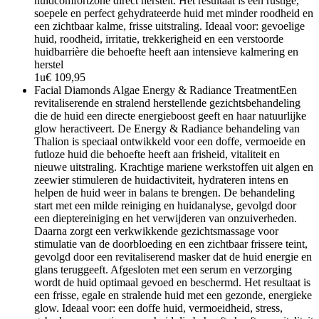
huidcomfortzone direct herstelt. Het resultaat is een rustige,
soepele en perfect gehydrateerde huid met minder roodheid en
een zichtbaar kalme, frisse uitstraling. Ideaal voor: gevoelige
huid, roodheid, irritatie, trekkerigheid en een verstoorde
huidbarrière die behoefte heeft aan intensieve kalmering en
herstel
1u
€ 109,95
Facial Diamonds Algae Energy & Radiance Treatment
Een
revitaliserende en stralend herstellende gezichtsbehandeling
die de huid een directe energieboost geeft en haar natuurlijke
glow heractiveert. De Energy & Radiance behandeling van
Thalion is speciaal ontwikkeld voor een doffe, vermoeide en
futloze huid die behoefte heeft aan frisheid, vitaliteit en
nieuwe uitstraling. Krachtige mariene werkstoffen uit algen en
zeewier stimuleren de huidactiviteit, hydrateren intens en
helpen de huid weer in balans te brengen. De behandeling
start met een milde reiniging en huidanalyse, gevolgd door
een dieptereiniging en het verwijderen van onzuiverheden.
Daarna zorgt een verkwikkende gezichtsmassage voor
stimulatie van de doorbloeding en een zichtbaar frissere teint,
gevolgd door een revitaliserend masker dat de huid energie en
glans teruggeeft. Afgesloten met een serum en verzorging
wordt de huid optimaal gevoed en beschermd. Het resultaat is
een frisse, egale en stralende huid met een gezonde, energieke
glow. Ideaal voor: een doffe huid, vermoeidheid, stress,