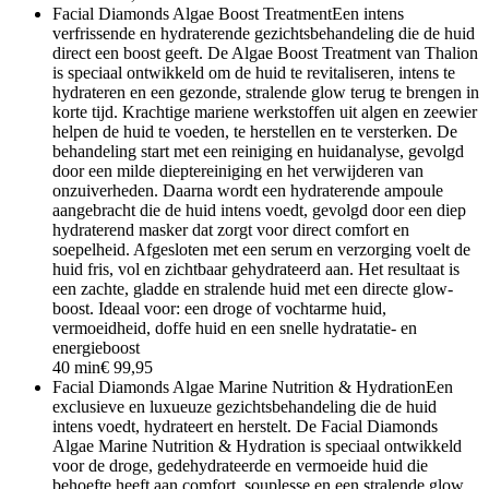
Facial Diamonds Algae Boost Treatment
Een intens
verfrissende en hydraterende gezichtsbehandeling die de huid
direct een boost geeft. De Algae Boost Treatment van Thalion
is speciaal ontwikkeld om de huid te revitaliseren, intens te
hydrateren en een gezonde, stralende glow terug te brengen in
korte tijd. Krachtige mariene werkstoffen uit algen en zeewier
helpen de huid te voeden, te herstellen en te versterken. De
behandeling start met een reiniging en huidanalyse, gevolgd
door een milde dieptereiniging en het verwijderen van
onzuiverheden. Daarna wordt een hydraterende ampoule
aangebracht die de huid intens voedt, gevolgd door een diep
hydraterend masker dat zorgt voor direct comfort en
soepelheid. Afgesloten met een serum en verzorging voelt de
huid fris, vol en zichtbaar gehydrateerd aan. Het resultaat is
een zachte, gladde en stralende huid met een directe glow-
boost. Ideaal voor: een droge of vochtarme huid,
vermoeidheid, doffe huid en een snelle hydratatie- en
energieboost
40 min
€ 99,95
Facial Diamonds Algae Marine Nutrition & Hydration
Een
exclusieve en luxueuze gezichtsbehandeling die de huid
intens voedt, hydrateert en herstelt. De Facial Diamonds
Algae Marine Nutrition & Hydration is speciaal ontwikkeld
voor de droge, gedehydrateerde en vermoeide huid die
behoefte heeft aan comfort, souplesse en een stralende glow.