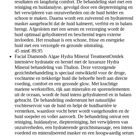
resultaten en langdurig comfort. De behandeling start met een
reiniging en huidanalyse, gevolgd door een dieptereiniging en
het verwijderen van onzuiverheden om de huid helder en
schoon te maken. Daarna wordt een zuiverend en hydraterend
masker aangebracht dat de huid kalmeert, verfrist en in balans
brengt. Afgesloten met een serum en verzorging wordt de
huid optimaal gehydrateerd en beschermd tegen externe
invloeden. Het resultaat is een schone, frisse en energieke
huid met een verzorgde en gezonde uitstraling.
45 min
€ 89,95
Facial Diamonds Algae Hydra Mineral Treatment
Ontdek
intensieve hydratatie en herstel met de luxueuze Hydra
Mineral behandeling van Thalion. Deze verzorgende
gezichtsbehandeling is speciaal ontwikkeld voor de droge,
vochtarme en trekkerige huid die behoefte heeft aan directe
voeding, comfort en een gezonde glow. Met krachtige
mariene werkstoffen, rijk aan mineralen en sporenelementen
uit de oceaan, wordt de huid intens gehydrateerd en in balans
gebracht. De behandeling ondersteunt het natuurlijke
vochtreservoir van de huid en helpt de huidbarrière te
versterken, waardoor vocht beter wordt vastgehouden en de
huid soepeler en voller aanvoelt. De behandeling omvat een
reiniging, huidanalyse, dieptereiniging, het verwijderen van
onzuiverheden, een hydraterende gezichtsmassage, een intens
voedend en mineraliserend masker en een hoogwaardig serum