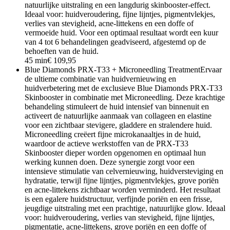
natuurlijke uitstraling en een langdurig skinbooster-effect.
Ideaal voor: huidveroudering, fijne lijntjes, pigmentvlekjes,
verlies van stevigheid, acne-littekens en een doffe of
vermoeide huid. Voor een optimaal resultaat wordt een kuur
van 4 tot 6 behandelingen geadviseerd, afgestemd op de
behoeften van de huid.
45 min
€ 109,95
Blue Diamonds PRX-T33 + Microneedling Treatment
Ervaar
de ultieme combinatie van huidvernieuwing en
huidverbetering met de exclusieve Blue Diamonds PRX-T33
Skinbooster in combinatie met Microneedling. Deze krachtige
behandeling stimuleert de huid intensief van binnenuit en
activeert de natuurlijke aanmaak van collageen en elastine
voor een zichtbaar stevigere, gladdere en stralendere huid.
Microneedling creëert fijne microkanaaltjes in de huid,
waardoor de actieve werkstoffen van de PRX-T33
Skinbooster dieper worden opgenomen en optimaal hun
werking kunnen doen. Deze synergie zorgt voor een
intensieve stimulatie van celvernieuwing, huidversteviging en
hydratatie, terwijl fijne lijntjes, pigmentvlekjes, grove poriën
en acne-littekens zichtbaar worden verminderd. Het resultaat
is een egalere huidstructuur, verfijnde poriën en een frisse,
jeugdige uitstraling met een prachtige, natuurlijke glow. Ideaal
voor: huidveroudering, verlies van stevigheid, fijne lijntjes,
pigmentatie, acne-littekens, grove poriën en een doffe of