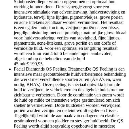
Skinbooster dieper worden opgenomen en optimaal hun
werking kunnen doen. Deze synergie zorgt voor een
intensieve stimulatie van celvernieuwing, huidversteviging en
hydratatie, terwijl fijne lijntjes, pigmentvlekjes, grove poriën
en acne-littekens zichtbaar worden verminderd. Het resultaat
is een egalere huidstructuur, verfijnde poriën en een frisse,
jeugdige uitstraling met een prachtige, natuurlijke glow. Ideaal
voor: huidveroudering, verlies van stevigheid, fijne lijntjes,
pigmentatie, acne-littekens, grove poriën en een doffe of
vermoeide huid. Voor een optimaal en langdurig resultaat
wordt een kuur van 4 tot 6 behandelingen aanbevolen,
afgestemd op de behoeften van de huid
45 min
€ 199,95
Facial Diamonds QS Peeling Treatment
De QS Peeling is een
intensieve maar gecontroleerde huidverbeterende behandeling
die werkt met verschillende soorten zuren (AHA’s en, waar
nodig, BHA’s). Deze peeling is speciaal ontwikkeld om de
huid te verfijnen, te verhelderen en de algehele huidstructuur
zichtbaar te verbeteren. Door de combinatie van zuren wordt
de huid op milde tot intensieve wijze gestimuleerd om zich
sneller te vernieuwen. Dode huidcellen worden verwijderd,
poriën worden verfijnd en de teint wordt egaler en frisser.
Tegelijkertijd wordt de aanmaak van collageen en elastine
gestimuleerd voor een gladder en steviger huidbeeld. De QS
Peeling wordt altijd zorgvuldig opgebouwd in meerdere