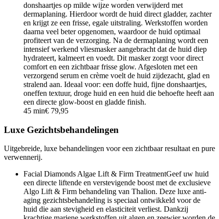
donshaartjes op milde wijze worden verwijderd met
dermaplaning. Hierdoor wordt de huid direct gladder, zachter
en krijgt ze een frisse, egale uitstraling. Werkstoffen worden
daarna veel beter opgenomen, waardoor de huid optimaal
profiteert van de verzorging. Na de dermaplaning wordt een
intensief werkend vliesmasker aangebracht dat de huid diep
hydrateert, kalmeert en voedt. Dit masker zorgt voor direct
comfort en een zichtbaar frisse glow. Afgesloten met een
verzorgend serum en crème voelt de huid zijdezacht, glad en
stralend aan. Ideaal voor: een doffe huid, fijne donshaartjes,
oneffen textuur, droge huid en een huid die behoefte heeft aan
een directe glow-boost en gladde finish.
45 min
€ 79,95
Luxe Gezichtsbehandelingen
Uitgebreide, luxe behandelingen voor een zichtbaar resultaat en pure
verwennerij.
Facial Diamonds Algae Lift & Firm Treatment
Geef uw huid
een directe liftende en verstevigende boost met de exclusieve
Algo Lift & Firm behandeling van Thalion. Deze luxe anti-
aging gezichtsbehandeling is speciaal ontwikkeld voor de
huid die aan stevigheid en elasticiteit verliest. Dankzij
krachtige mariene werkstoffen uit algen en zeewier worden de