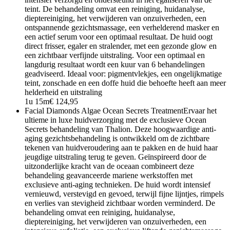
teint. De behandeling omvat een reiniging, huidanalyse,
dieptereiniging, het verwijderen van onzuiverheden, een
ontspannende gezichtsmassage, een verhelderend masker en
een actief serum voor een optimaal resultaat. De huid oogt
direct frisser, egaler en stralender, met een gezonde glow en
een zichtbaar verfijnde uitstraling. Voor een optimaal en
langdurig resultaat wordt een kuur van 6 behandelingen
geadviseerd. Ideaal voor: pigmentvlekjes, een ongelijkmatige
teint, zonschade en een doffe huid die behoefte heeft aan meer
helderheid en uitstraling
1u 15m
€ 124,95
Facial Diamonds Algae Ocean Secrets Treatment
Ervaar het
ultieme in luxe huidverzorging met de exclusieve Ocean
Secrets behandeling van Thalion. Deze hoogwaardige anti-
aging gezichtsbehandeling is ontwikkeld om de zichtbare
tekenen van huidveroudering aan te pakken en de huid haar
jeugdige uitstraling terug te geven. Geïnspireerd door de
uitzonderlijke kracht van de oceaan combineert deze
behandeling geavanceerde mariene werkstoffen met
exclusieve anti-aging technieken. De huid wordt intensief
vernieuwd, verstevigd en gevoed, terwijl fijne lijntjes, rimpels
en verlies van stevigheid zichtbaar worden verminderd. De
behandeling omvat een reiniging, huidanalyse,
dieptereiniging, het verwijderen van onzuiverheden, een