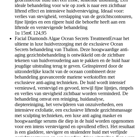
ideale behandeling voor wie op zoek is naar een zichtbaar
liftend effect en intensieve huidversteviging. Ideaal voor:
verlies van stevigheid, verslapping van de gezichtscontouren,
fijne lijntjes en een rijpere huid die behoefte heeft aan een
liftende en verstevigende behandeling
1u 15m
€ 124,95
Facial Diamonds Algae Ocean Secrets Treatment
Ervaar het
ultieme in luxe huidverzorging met de exclusieve Ocean
Secrets behandeling van Thalion. Deze hoogwaardige anti-
aging gezichtsbehandeling is ontwikkeld om de zichtbare
tekenen van huidveroudering aan te pakken en de huid haar
jeugdige uitstraling terug te geven. Geïnspireerd door de
uitzonderlijke kracht van de oceaan combineert deze
behandeling geavanceerde mariene werkstoffen met
exclusieve anti-aging technieken. De huid wordt intensief
vernieuwd, verstevigd en gevoed, terwijl fijne lijntjes, rimpels
en verlies van stevigheid zichtbaar worden verminderd. De
behandeling omvat een reiniging, huidanalyse,
dieptereiniging, het verwijderen van onzuiverheden, een
intensieve exfoliatie, een exclusieve liftende gezichtsmassage
met sculpting technieken, een luxe anti aging masker en
hoogwaardige serums die diep in de huid worden opgenomen
voor een intens verstevigend en opvullend effect. Het resultaat
is een gladdere, stevigere en stralendere huid met verfijnde