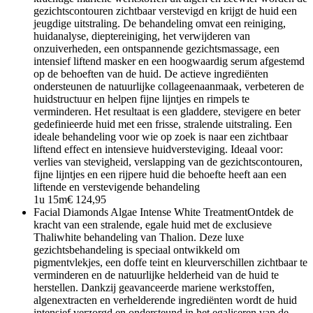
gezichtscontouren zichtbaar verstevigd en krijgt de huid een
jeugdige uitstraling. De behandeling omvat een reiniging,
huidanalyse, dieptereiniging, het verwijderen van
onzuiverheden, een ontspannende gezichtsmassage, een
intensief liftend masker en een hoogwaardig serum afgestemd
op de behoeften van de huid. De actieve ingrediënten
ondersteunen de natuurlijke collageenaanmaak, verbeteren de
huidstructuur en helpen fijne lijntjes en rimpels te
verminderen. Het resultaat is een gladdere, stevigere en beter
gedefinieerde huid met een frisse, stralende uitstraling. Een
ideale behandeling voor wie op zoek is naar een zichtbaar
liftend effect en intensieve huidversteviging. Ideaal voor:
verlies van stevigheid, verslapping van de gezichtscontouren,
fijne lijntjes en een rijpere huid die behoefte heeft aan een
liftende en verstevigende behandeling
1u 15m
€ 124,95
Facial Diamonds Algae Intense White Treatment
Ontdek de
kracht van een stralende, egale huid met de exclusieve
Thaliwhite behandeling van Thalion. Deze luxe
gezichtsbehandeling is speciaal ontwikkeld om
pigmentvlekjes, een doffe teint en kleurverschillen zichtbaar te
verminderen en de natuurlijke helderheid van de huid te
herstellen. Dankzij geavanceerde mariene werkstoffen,
algenextracten en verhelderende ingrediënten wordt de huid
intensief verzorgd en ondersteund in het egaliseren van de