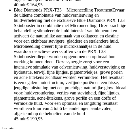
40 min
€ 164,95
Blue Diamonds PRX-T33 + Microneedling Treatment
Ervaar
de ultieme combinatie van huidvernieuwing en
huidverbetering met de exclusieve Blue Diamonds PRX-T33
Skinbooster in combinatie met Microneedling. Deze krachtige
behandeling stimuleert de huid intensief van binnenuit en
activeert de natuurlijke aanmaak van collageen en elastine
voor een zichtbaar stevigere, gladdere en stralendere huid.
Microneedling creëert fijne microkanaaltjes in de huid,
waardoor de actieve werkstoffen van de PRX-T33
Skinbooster dieper worden opgenomen en optimaal hun
werking kunnen doen. Deze synergie zorgt voor een
intensieve stimulatie van celvernieuwing, huidversteviging en
hydratatie, terwijl fijne lijntjes, pigmentvlekjes, grove poriën
en acne-littekens zichtbaar worden verminderd. Het resultaat
is een egalere huidstructuur, verfijnde poriën en een frisse,
jeugdige uitstraling met een prachtige, natuurlijke glow. Ideaal
voor: huidveroudering, verlies van stevigheid, fijne lijntjes,
pigmentatie, acne-littekens, grove poriën en een doffe of
vermoeide huid. Voor een optimaal en langdurig resultaat
wordt een kuur van 4 tot 6 behandelingen aanbevolen,
afgestemd op de behoeften van de huid
45 min
€ 199,95
beauty