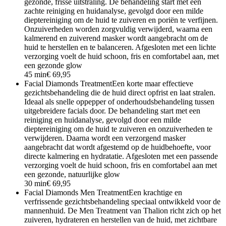
gezonde, frisse uitstraling. De behandeling start met een
zachte reiniging en huidanalyse, gevolgd door een milde
dieptereiniging om de huid te zuiveren en poriën te verfijnen.
Onzuiverheden worden zorgvuldig verwijderd, waarna een
kalmerend en zuiverend masker wordt aangebracht om de
huid te herstellen en te balanceren. Afgesloten met een lichte
verzorging voelt de huid schoon, fris en comfortabel aan, met
een gezonde glow
45 min
€ 69,95
Facial Diamonds Treatment
Een korte maar effectieve
gezichtsbehandeling die de huid direct opfrist en laat stralen.
Ideaal als snelle oppepper of onderhoudsbehandeling tussen
uitgebreidere facials door. De behandeling start met een
reiniging en huidanalyse, gevolgd door een milde
dieptereiniging om de huid te zuiveren en onzuiverheden te
verwijderen. Daarna wordt een verzorgend masker
aangebracht dat wordt afgestemd op de huidbehoefte, voor
directe kalmering en hydratatie. Afgesloten met een passende
verzorging voelt de huid schoon, fris en comfortabel aan met
een gezonde, natuurlijke glow
30 min
€ 69,95
Facial Diamonds Men Treatment
Een krachtige en
verfrissende gezichtsbehandeling speciaal ontwikkeld voor de
mannenhuid. De Men Treatment van Thalion richt zich op het
zuiveren, hydrateren en herstellen van de huid, met zichtbare