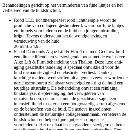
Behandelingen gericht op het verminderen van fijne lijntjes en het
verbeteren van de huidstructuur.
Rood LED-lichttherapie
Met rood lichttherapie wordt de
productie van collageen gestimuleerd, waardoor fijne lijntjes
en rimpels verminderen en de huid een jongere uitstraling
krijgt. Tevens ondersteunt het de wondgenezing en
vernieuwing van de huid.
20 min
€ 24,95
Facial Diamonds Algae Lift & Firm Treatment
Geef uw huid
een directe liftende en verstevigende boost met de exclusieve
Algo Lift & Firm behandeling van Thalion. Deze luxe anti-
aging gezichtsbehandeling is speciaal ontwikkeld voor de
huid die aan stevigheid en elasticiteit verliest. Dankzij
krachtige mariene werkstoffen uit algen en zeewier worden de
gezichtscontouren zichtbaar verstevigd en krijgt de huid een
jeugdige uitstraling. De behandeling omvat een reiniging,
huidanalyse, dieptereiniging, het verwijderen van
onzuiverheden, een ontspannende gezichtsmassage, een
intensief liftend masker en een hoogwaardig serum afgestemd
op de behoeften van de huid. De actieve ingrediënten
ondersteunen de natuurlijke collageenaanmaak, verbeteren de
huidstructuur en helpen fijne lijntjes en rimpels te
verminderen. Het resultaat is een gladdere, stevigere en beter
gedefinieerde huid met een frisse, stralende uitstraling. Een