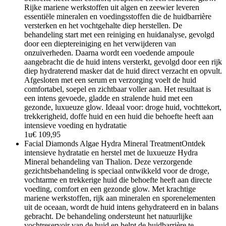
Rijke mariene werkstoffen uit algen en zeewier leveren
essentiële mineralen en voedingsstoffen die de huidbarrière
versterken en het vochtgehalte diep herstellen. De
behandeling start met een reiniging en huidanalyse, gevolgd
door een dieptereiniging en het verwijderen van
onzuiverheden. Daarna wordt een voedende ampoule
aangebracht die de huid intens versterkt, gevolgd door een rijk
diep hydraterend masker dat de huid direct verzacht en opvult.
Afgesloten met een serum en verzorging voelt de huid
comfortabel, soepel en zichtbaar voller aan. Het resultaat is
een intens gevoede, gladde en stralende huid met een
gezonde, luxueuze glow. Ideaal voor: droge huid, vochttekort,
trekkerigheid, doffe huid en een huid die behoefte heeft aan
intensieve voeding en hydratatie
1u
€ 109,95
Facial Diamonds Algae Hydra Mineral Treatment
Ontdek
intensieve hydratatie en herstel met de luxueuze Hydra
Mineral behandeling van Thalion. Deze verzorgende
gezichtsbehandeling is speciaal ontwikkeld voor de droge,
vochtarme en trekkerige huid die behoefte heeft aan directe
voeding, comfort en een gezonde glow. Met krachtige
mariene werkstoffen, rijk aan mineralen en sporenelementen
uit de oceaan, wordt de huid intens gehydrateerd en in balans
gebracht. De behandeling ondersteunt het natuurlijke
vochtreservoir van de huid en helpt de huidbarrière te