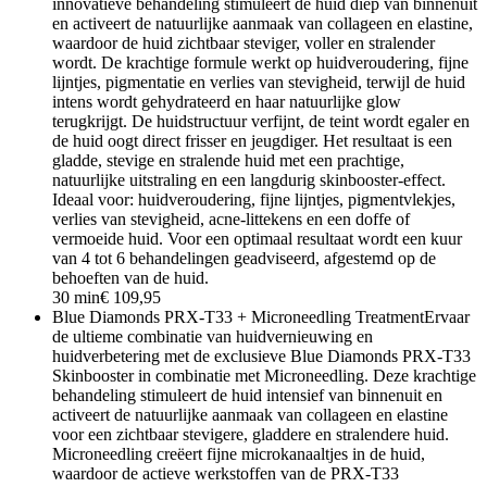
innovatieve behandeling stimuleert de huid diep van binnenuit
en activeert de natuurlijke aanmaak van collageen en elastine,
waardoor de huid zichtbaar steviger, voller en stralender
wordt. De krachtige formule werkt op huidveroudering, fijne
lijntjes, pigmentatie en verlies van stevigheid, terwijl de huid
intens wordt gehydrateerd en haar natuurlijke glow
terugkrijgt. De huidstructuur verfijnt, de teint wordt egaler en
de huid oogt direct frisser en jeugdiger. Het resultaat is een
gladde, stevige en stralende huid met een prachtige,
natuurlijke uitstraling en een langdurig skinbooster-effect.
Ideaal voor: huidveroudering, fijne lijntjes, pigmentvlekjes,
verlies van stevigheid, acne-littekens en een doffe of
vermoeide huid. Voor een optimaal resultaat wordt een kuur
van 4 tot 6 behandelingen geadviseerd, afgestemd op de
behoeften van de huid.
30 min
€ 109,95
Blue Diamonds PRX-T33 + Microneedling Treatment
Ervaar
de ultieme combinatie van huidvernieuwing en
huidverbetering met de exclusieve Blue Diamonds PRX-T33
Skinbooster in combinatie met Microneedling. Deze krachtige
behandeling stimuleert de huid intensief van binnenuit en
activeert de natuurlijke aanmaak van collageen en elastine
voor een zichtbaar stevigere, gladdere en stralendere huid.
Microneedling creëert fijne microkanaaltjes in de huid,
waardoor de actieve werkstoffen van de PRX-T33