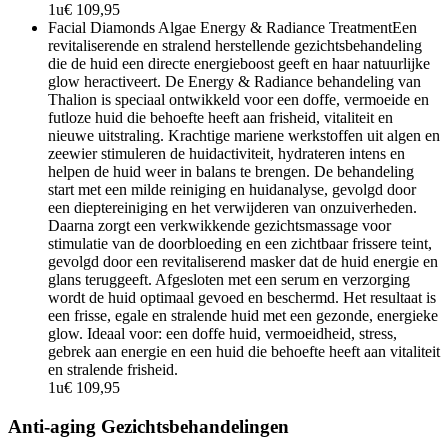
1u
€ 109,95
Facial Diamonds Algae Energy & Radiance Treatment
Een
revitaliserende en stralend herstellende gezichtsbehandeling
die de huid een directe energieboost geeft en haar natuurlijke
glow heractiveert. De Energy & Radiance behandeling van
Thalion is speciaal ontwikkeld voor een doffe, vermoeide en
futloze huid die behoefte heeft aan frisheid, vitaliteit en
nieuwe uitstraling. Krachtige mariene werkstoffen uit algen en
zeewier stimuleren de huidactiviteit, hydrateren intens en
helpen de huid weer in balans te brengen. De behandeling
start met een milde reiniging en huidanalyse, gevolgd door
een dieptereiniging en het verwijderen van onzuiverheden.
Daarna zorgt een verkwikkende gezichtsmassage voor
stimulatie van de doorbloeding en een zichtbaar frissere teint,
gevolgd door een revitaliserend masker dat de huid energie en
glans teruggeeft. Afgesloten met een serum en verzorging
wordt de huid optimaal gevoed en beschermd. Het resultaat is
een frisse, egale en stralende huid met een gezonde, energieke
glow. Ideaal voor: een doffe huid, vermoeidheid, stress,
gebrek aan energie en een huid die behoefte heeft aan vitaliteit
en stralende frisheid.
1u
€ 109,95
Anti-aging Gezichtsbehandelingen