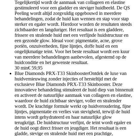
Tegelijkertijd wordt de aanmaak van collageen en elastine
gestimuleerd voor een gladder en steviger huidbeeld. De QS
Peeling wordt altijd zorgvuldig opgebouwd in meerdere
behandelingen, zodat de huid kan wennen en stap voor stap
sterker en egaler wordt. Hierdoor worden de resultaten steeds
zichtbaarder en langduriger. Het resultaat is een gladdere,
frissere en stralende huid met een verfijnde huidstructuur en
een gezonde glow. Ideaal voor: pigmentatie, acne, grove
poriën, onzuiverheden, fijne lijntjes, doffe huid en een
ongelijkmatige teint. Voor het beste resultaat wordt een kuur
van meerdere behandelingen aanbevolen, afgestemd op de
huidconditie en het gewenste resultaat.
30 min
€ 59,95
Blue Diamonds PRX-T33 Skinbooster
Ontdek de luxe van
huidvernieuwing zonder injecties of hersteltijd met de
exclusieve Blue Diamonds PRX-T33 Skinbooster. Deze
innovatieve behandeling stimuleert de huid diep van binnenuit
en activeert de natuurlijke aanmaak van collageen en elastine,
waardoor de huid zichtbaar steviger, voller en stralender
wordt. De krachtige formule werkt op huidveroudering, fijne
lijntjes, pigmentatie en verlies van stevigheid, terwijl de huid
intens wordt gehydrateerd en haar natuurlijke glow
terugkrijgt. De huidstructuur verfijnt, de teint wordt egaler en
de huid oogt direct frisser en jeugdiger. Het resultaat is een
gladde, stevige en stralende huid met een prachtige,