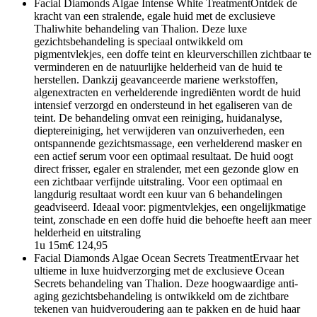
Facial Diamonds Algae Intense White Treatment
Ontdek de
kracht van een stralende, egale huid met de exclusieve
Thaliwhite behandeling van Thalion. Deze luxe
gezichtsbehandeling is speciaal ontwikkeld om
pigmentvlekjes, een doffe teint en kleurverschillen zichtbaar te
verminderen en de natuurlijke helderheid van de huid te
herstellen. Dankzij geavanceerde mariene werkstoffen,
algenextracten en verhelderende ingrediënten wordt de huid
intensief verzorgd en ondersteund in het egaliseren van de
teint. De behandeling omvat een reiniging, huidanalyse,
dieptereiniging, het verwijderen van onzuiverheden, een
ontspannende gezichtsmassage, een verhelderend masker en
een actief serum voor een optimaal resultaat. De huid oogt
direct frisser, egaler en stralender, met een gezonde glow en
een zichtbaar verfijnde uitstraling. Voor een optimaal en
langdurig resultaat wordt een kuur van 6 behandelingen
geadviseerd. Ideaal voor: pigmentvlekjes, een ongelijkmatige
teint, zonschade en een doffe huid die behoefte heeft aan meer
helderheid en uitstraling
1u 15m
€ 124,95
Facial Diamonds Algae Ocean Secrets Treatment
Ervaar het
ultieme in luxe huidverzorging met de exclusieve Ocean
Secrets behandeling van Thalion. Deze hoogwaardige anti-
aging gezichtsbehandeling is ontwikkeld om de zichtbare
tekenen van huidveroudering aan te pakken en de huid haar