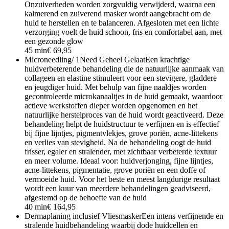
Onzuiverheden worden zorgvuldig verwijderd, waarna een
kalmerend en zuiverend masker wordt aangebracht om de
huid te herstellen en te balanceren. Afgesloten met een lichte
verzorging voelt de huid schoon, fris en comfortabel aan, met
een gezonde glow
45 min
€ 69,95
Microneedling/ 1Need Geheel Gelaat
Een krachtige
huidverbeterende behandeling die de natuurlijke aanmaak van
collageen en elastine stimuleert voor een stevigere, gladdere
en jeugdiger huid. Met behulp van fijne naaldjes worden
gecontroleerde microkanaaltjes in de huid gemaakt, waardoor
actieve werkstoffen dieper worden opgenomen en het
natuurlijke herstelproces van de huid wordt geactiveerd. Deze
behandeling helpt de huidstructuur te verfijnen en is effectief
bij fijne lijntjes, pigmentvlekjes, grove poriën, acne-littekens
en verlies van stevigheid. Na de behandeling oogt de huid
frisser, egaler en stralender, met zichtbaar verbeterde textuur
en meer volume. Ideaal voor: huidverjonging, fijne lijntjes,
acne-littekens, pigmentatie, grove poriën en een doffe of
vermoeide huid. Voor het beste en meest langdurige resultaat
wordt een kuur van meerdere behandelingen geadviseerd,
afgestemd op de behoefte van de huid
40 min
€ 164,95
Dermaplaning inclusief Vliesmasker
Een intens verfijnende en
stralende huidbehandeling waarbij dode huidcellen en