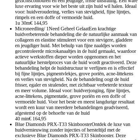
gezichtscontouren en een jeugdige, frisse uitstraling. Een ware
luxe ervaring voor wie het beste uit zijn huid wil halen. Ideaal
voor: huidveroudering, verlies van stevigheid, fijne lijntjes,
rimpels en een doffe of vermoeide huid.
1u 30m
€ 144,95
Microneedling/ 1Need Geheel Gelaat
Een krachtige
huidverbeterende behandeling die de natuurlijke aanmaak van
collageen en elastine stimuleert voor een stevigere, gladdere
en jeugdiger huid. Met behulp van fijne naaldjes worden
gecontroleerde microkanaaltjes in de huid gemaakt, waardoor
actieve werkstoffen dieper worden opgenomen en het
natuurlijke herstelproces van de huid wordt geactiveerd. Deze
behandeling helpt de huidstructuur te verfijnen en is effectief
bij fijne lijntjes, pigmentvlekjes, grove poriën, acne-littekens
en verlies van stevigheid. Na de behandeling oogt de huid
frisser, egaler en stralender, met zichtbaar verbeterde textuur
en meer volume. Ideaal voor: huidverjonging, fijne lijntjes,
acne-littekens, pigmentatie, grove poriën en een doffe of
vermoeide huid. Voor het beste en meest langdurige resultaat
wordt een kuur van meerdere behandelingen geadviseerd,
afgestemd op de behoefte van de huid
40 min
€ 164,95
Blue Diamonds PRX-T33 Skinbooster
Ontdek de luxe van
huidvernieuwing zonder injecties of hersteltijd met de
exclusieve Blue Diamonds PRX-T33 Skinbooster. Deze