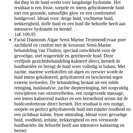
dat diep in de huid werkt voor langdurige hydratatie. Het
resultaat is een frisse, soepele en intens gehydrateerde huid
met een gezonde, natuurlijke glow en een comfortabel
huidgevoel. Ideaal voor: droge huid, vochtarme huid,
trekkerigheid, doffe huid en een huid die behoefte heeft aan
intensieve hydratatie en herstel
1u
€ 109,95
Facial Diamonds Algae Sensi Marine Treatment
Ervaar pure
zachtheid en comfort met de luxueuze Sensi-Marine
behandeling van Thalion, speciaal ontwikkeld voor de
gevoelige, snel reagerende en geïrriteerde huid. Deze
verfijnde gezichtsbehandeling kalmeert direct, herstelt de
huidbarrière en brengt de huid weer volledig in balans. Met
zachte, mariene werkstoffen uit algen en zeewier wordt de
huid intens gekalmeerd, gehydrateerd en beschermd tegen
externe invloeden. De behandeling bestaat uit een milde
reiniging, huidanalyse, zachte dieptereiniging, het zorgvuldig
verwijderen van onzuiverheden, een rustgevende massage,
een intens kalmerend masker en een herstellend serum dat de
huidcomfortzone direct herstelt. Het resultaat is een rustige,
soepele en perfect gehydrateerde huid met minder roodheid en
een zichtbaar kalme, frisse uitstraling. Ideaal voor: gevoelige
huid, roodheid, irritatie, trekkerigheid en een verstoorde
huidbarrière die behoefte heeft aan intensieve kalmering en
herstel