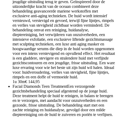
jeugdige uitstraling terug te geven. Geïnspireerd door de
uitzonderlijke kracht van de oceaan combineert deze
behandeling geavanceerde mariene werkstoffen met
exclusieve anti-aging technieken. De huid wordt intensief
vernieuwd, verstevigd en gevoed, terwijl fijne lijntjes, rimpels
en verlies van stevigheid zichtbaar worden verminderd. De
behandeling omvat een reiniging, huidanalyse,
dieptereiniging, het verwijderen van onzuiverheden, een
intensieve exfoliatie, een exclusieve liftende gezichtsmassage
met sculpting technieken, een luxe anti aging masker en
hoogwaardige serums die diep in de huid worden opgenomen
voor een intens verstevigend en opvullend effect. Het resultaat
is een gladdere, stevigere en stralendere huid met verfijnde
gezichtscontouren en een jeugdige, frisse uitstraling. Een ware
luxe ervaring voor wie het beste uit zijn huid wil halen. Ideaal
voor: huidveroudering, verlies van stevigheid, fijne lijntjes,
rimpels en een doffe of vermoeide huid.
1u 30m
€ 144,95
Facial Diamonds Teen Treatment
Een verzorgende
gezichtsbehandeling speciaal afgestemd op de jonge huid.
Deze treatment helpt de huid te reinigen, in balans te brengen
en te verzorgen, met aandacht voor onzuiverheden en een
gezonde, frisse uitstraling. De behandeling start met een
zachte reiniging en huidanalyse, gevolgd door een milde
dieptereiniging om de huid te zuiveren en poriën te verfijnen.