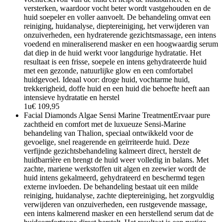
versterken, waardoor vocht beter wordt vastgehouden en de
huid soepeler en voller aanvoelt. De behandeling omvat een
reiniging, huidanalyse, dieptereiniging, het verwijderen van
onzuiverheden, een hydraterende gezichtsmassage, een intens
voedend en mineraliserend masker en een hoogwaardig serum
dat diep in de huid werkt voor langdurige hydratatie. Het
resultaat is een frisse, soepele en intens gehydrateerde huid
met een gezonde, natuurlijke glow en een comfortabel
huidgevoel. Ideaal voor: droge huid, vochtarme huid,
trekkerigheid, doffe huid en een huid die behoefte heeft aan
intensieve hydratatie en herstel
1u
€ 109,95
Facial Diamonds Algae Sensi Marine Treatment
Ervaar pure
zachtheid en comfort met de luxueuze Sensi-Marine
behandeling van Thalion, speciaal ontwikkeld voor de
gevoelige, snel reagerende en geïrriteerde huid. Deze
verfijnde gezichtsbehandeling kalmeert direct, herstelt de
huidbarrière en brengt de huid weer volledig in balans. Met
zachte, mariene werkstoffen uit algen en zeewier wordt de
huid intens gekalmeerd, gehydrateerd en beschermd tegen
externe invloeden. De behandeling bestaat uit een milde
reiniging, huidanalyse, zachte dieptereiniging, het zorgvuldig
verwijderen van onzuiverheden, een rustgevende massage,
een intens kalmerend masker en een herstellend serum dat de