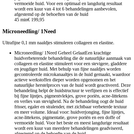
vermoeide huid. Voor een optimaal en langdurig resultaat
wordt een kuur van 4 tot 6 behandelingen aanbevolen,
afgestemd op de behoeften van de huid
45 min
€ 199,95
Microneedling/ 1Need
Ultrafijne 0,1 mm naaldjes stimuleren collageen en elastine.
Microneedling/ 1Need Geheel Gelaat
Een krachtige
huidverbeterende behandeling die de natuurlijke aanmaak van
collageen en elastine stimuleert voor een stevigere, gladdere
en jeugdiger huid. Met behulp van fijne naaldjes worden
gecontroleerde microkanaaltjes in de huid gemaakt, waardoor
actieve werkstoffen dieper worden opgenomen en het
natuurlijke herstelproces van de huid wordt geactiveerd. Deze
behandeling helpt de huidstructuur te verfijnen en is effectief
bij fijne lijntjes, pigmentvlekjes, grove poriën, acne-littekens
en verlies van stevigheid. Na de behandeling oogt de huid
frisser, egaler en stralender, met zichtbaar verbeterde textuur
en meer volume. Ideaal voor: huidverjonging, fijne lijntjes,
acne-littekens, pigmentatie, grove poriën en een doffe of
vermoeide huid. Voor het beste en meest langdurige resultaat
wordt een kuur van meerdere behandelingen geadviseerd,
afgestemd op de behoefte van de huid